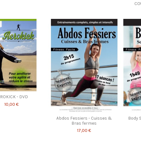
CO
ROKICK - DVD
10,00 €
Abdos Fessiers - Cuisses &
Body S
Bras fermes
17,00 €