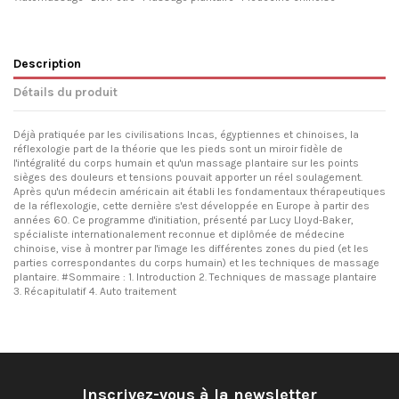
Description
Détails du produit
Déjà pratiquée par les civilisations Incas, égyptiennes et chinoises, la
réflexologie part de la théorie que les pieds sont un miroir fidèle de
l'intégralité du corps humain et qu'un massage plantaire sur les points
sièges des douleurs et tensions pouvait apporter un réel soulagement.
Après qu'un médecin américain ait établi les fondamentaux thérapeutiques
de la réflexologie, cette dernière s'est développée en Europe à partir des
années 60. Ce programme d'initiation, présenté par Lucy Lloyd-Baker,
spécialiste internationalement reconnue et diplômée de médecine
chinoise, vise à montrer par l'image les différentes zones du pied (et les
parties correspondantes du corps humain) et les techniques de massage
plantaire. #Sommaire : 1. Introduction 2. Techniques de massage plantaire
3. Récapitulatif 4. Auto traitement
Inscrivez-vous à la newsletter