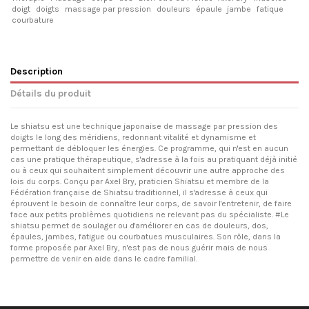
doigt
doigts
massage par pression
douleurs
épaule
jambe
fatique
courbature
Description
Détails du produit
Le shiatsu est une technique japonaise de massage par pression des
doigts le long des méridiens, redonnant vitalité et dynamisme et
permettant de débloquer les énergies. Ce programme, qui n'est en aucun
cas une pratique thérapeutique, s'adresse à la fois au pratiquant déjà initié
ou à ceux qui souhaitent simplement découvrir une autre approche des
lois du corps. Conçu par Axel Bry, praticien Shiatsu et membre de la
Fédération française de Shiatsu traditionnel, il s'adresse à ceux qui
éprouvent le besoin de connaître leur corps, de savoir l'entretenir, de faire
face aux petits problèmes quotidiens ne relevant pas du spécialiste. #Le
shiatsu permet de soulager ou d'améliorer en cas de douleurs, dos,
épaules, jambes, fatigue ou courbatues musculaires. Son rôle, dans la
forme proposée par Axel Bry, n'est pas de nous guérir mais de nous
permettre de venir en aide dans le cadre familial.