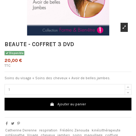
BEAUTE - COFFRET 3 DVD
Disponible
20,00 €
TTC
Soins du visage + Soins des cheveux + Avoir de belles jambes.
Ajouter au panier
Catherine Derenne
respiration
Frédéric Zenouda
kinésithérapeute
ostéopathe
Visage
cheveux
jambes
soins
maquillage
coiffure