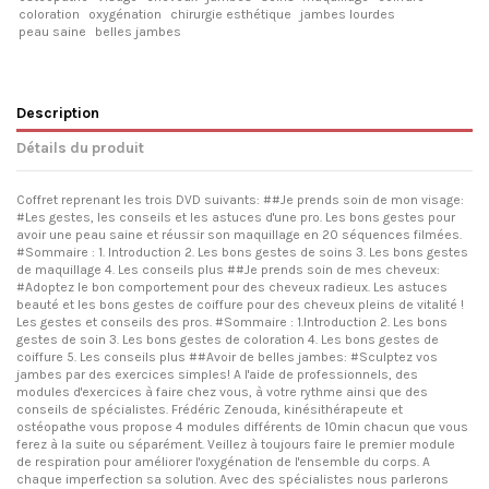
coloration
oxygénation
chirurgie esthétique
jambes lourdes
peau saine
belles jambes
Description
Détails du produit
Coffret reprenant les trois DVD suivants: ##Je prends soin de mon visage:
#Les gestes, les conseils et les astuces d'une pro. Les bons gestes pour
avoir une peau saine et réussir son maquillage en 20 séquences filmées.
#Sommaire : 1. Introduction 2. Les bons gestes de soins 3. Les bons gestes
de maquillage 4. Les conseils plus ##Je prends soin de mes cheveux:
#Adoptez le bon comportement pour des cheveux radieux. Les astuces
beauté et les bons gestes de coiffure pour des cheveux pleins de vitalité !
Les gestes et conseils des pros. #Sommaire : 1.Introduction 2. Les bons
gestes de soin 3. Les bons gestes de coloration 4. Les bons gestes de
coiffure 5. Les conseils plus ##Avoir de belles jambes: #Sculptez vos
jambes par des exercices simples! A l'aide de professionnels, des
modules d'exercices à faire chez vous, à votre rythme ainsi que des
conseils de spécialistes. Frédéric Zenouda, kinésithérapeute et
ostéopathe vous propose 4 modules différents de 10min chacun que vous
ferez à la suite ou séparément. Veillez à toujours faire le premier module
de respiration pour améliorer l'oxygénation de l'ensemble du corps. A
chaque imperfection sa solution. Avec des spécialistes nous parlerons