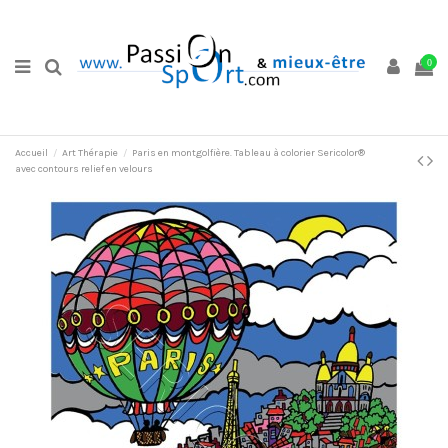
0
Accueil
Art Thérapie
Paris en montgolfière. Tableau à colorier Sericolor®
avec contours relief en velours