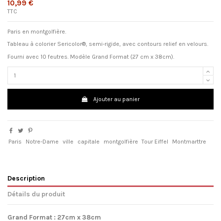
10,99 €
TTC
Paris en montgolfière.
Tableau à colorier Sericolor®, semi-rigide, avec contours relief en velours.
Fourni avec 10 feutres. Modèle Grand Format (27 cm x 38cm).
Ajouter au panier
Paris
Notre-Dame
ville
capitale
montgolfière
Tour Eiffel
Montmarttre
Description
Détails du produit
Grand Format : 27cm x 38cm