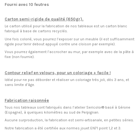
Fourni avec 10 feutres
Carton semi-rigide de qualité (650gr).
Le carton utilisé pour la fabrication de nos tableaux est un carton blanc
fabriqué à base de cartons recyclés.
Une fois colorié, vous pourrez l’exposer sur un meuble (il est suffisamment
rigide pour tenir debout appuyé contre une cloison par exemple).
Vous pourrez également l’accrocher au mur, par exemple avec de la pâte à
fixe (non fournie).
Contour relief en velours, pour un coloriage + facile !
Idéal pour ne pas déborder et réaliser un coloriage très joli, dès 3 ans, et
sans limite d’âge.
Fabrication raisonnée
Tous nos tableaux sont fabriqués dans l’atelier Sericolor® basé à Gérone
(Espagne), à quelques kilomètres au sud de Perpignan.
Aucune surproduction, la fabrication est semi-artisanale, en petites séries.
Notre fabrication a été certifiée aux normes jouet EN71 point 1,2 et 3.