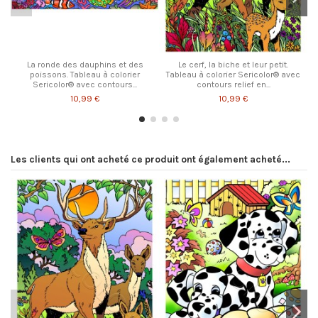
La ronde des dauphins et des
Le cerf, la biche et leur petit.
poissons. Tableau à colorier
Tableau à colorier Sericolor® avec
Sericolor® avec contours...
contours relief en...
10,99 €
10,99 €
Les clients qui ont acheté ce produit ont également acheté...