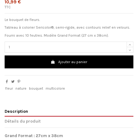
10,99 €
TTC
Le bouquet de fleurs.
Tableau à colorier Sericolor®, semi-rigide, avec contours relief en velours.
Fourni avec 10 feutres. Modèle Grand Format (27 cm x 38cm).
Ajouter au panier
fleur
nature
bouquet
multicolore
Description
Détails du produit
Grand Format : 27cm x 38cm