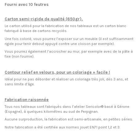
Fourni avec 10 feutres
Carton semi-rigide de qualité (650gr).
Le carton utilisé pour la fabrication de nos tableaux est un carton blanc
fabriqué à base de cartons recyclés.
Une fois colorié, vous pourrez l’exposer sur un meuble (il est suffisamment
rigide pour tenir debout appuyé contre une cloison par exemple).
Vous pourrez également l’accrocher au mur, par exemple avec de la pâte à
fixe (non fournie).
Contour relief en velours, pour un coloriage + facile !
Idéal pour ne pas déborder et réaliser un coloriage très joli, dès 3 ans, et
sans limite d’âge.
Fabrication raisonnée
Tous nos tableaux sont fabriqués dans l’atelier Sericolor® basé à Gérone
(Espagne), à quelques kilomètres au sud de Perpignan.
Aucune surproduction, la fabrication est semi-artisanale, en petites séries.
Notre fabrication a été certifiée aux normes jouet EN71 point 1,2 et 3.