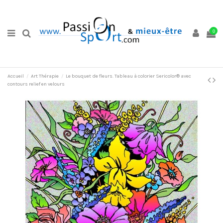
0
Accueil
Art Thérapie
Le bouquet de fleurs. Tableau à colorier Sericolor® avec
contours relief en velours