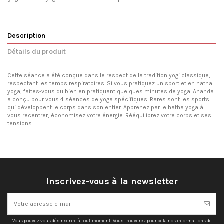
Description
Détails du produit
Cette séance a été conçue dans le respect de la tradition yogi classique,
respectant les temps respiratoires. Si vous pratiquez un sport et en hatha
yoga, faites-vous du bien en pratiquant quelques minutes de yoga. Ananda
a conçu pour vous 4 séances de yoga spécifiques. Rares sont les sports
qui développent le corps dans son entier. Apprenez par le hatha yoga à
vous recentrer, économisez votre énergie. Rééquilibrez votre corps et ses
tensions.
Inscrivez-vous à la newsletter
Vous pouvez vous désinscrire à tout moment. Vous trouverez pour cela nos informations de