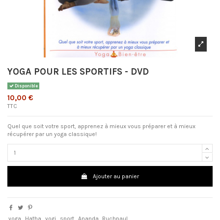
YOGA POUR LES SPORTIFS - DVD
Disponible
10,00 €
TTC
Quel que soit votre sport, apprenez à mieux vous préparer et à mieux
récupérer par un yoga classique!
Ajouter au panier
yoga
Hatha
yogi
sport
Ananda
Ruchpaul