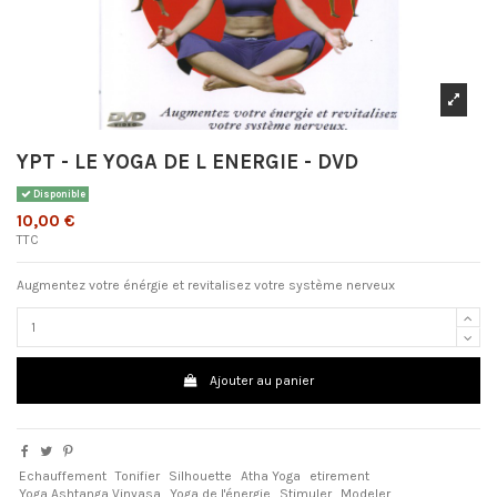
YPT - LE YOGA DE L ENERGIE - DVD
Disponible
10,00 €
TTC
Augmentez votre énérgie et revitalisez votre système nerveux
Ajouter au panier
Echauffement
Tonifier
Silhouette
Atha Yoga
etirement
Yoga Ashtanga Vinyasa
Yoga de l'énergie
Stimuler
Modeler