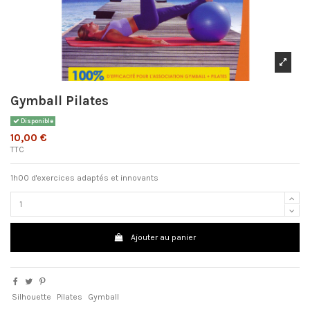
Gymball Pilates
Disponible
10,00 €
TTC
1h00 d'exercices adaptés et innovants
Ajouter au panier
Silhouette
Pilates
Gymball