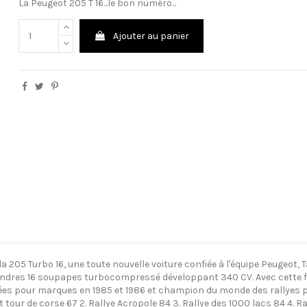
La Peugeot 205 T 16...le bon numéro...
Ajouter au panier
 205 Turbo 16, une toute nouvelle voiture confiée à l'équipe Peugeot, 
ylindres 16 soupapes turbocompressé développant 340 CV. Avec cette f
ées pour marques en 1985 et 1986 et champion du monde des rallyes p
tour de corse 67 2. Rallye Acropole 84 3. Rallye des 1000 lacs 84 4. Ra