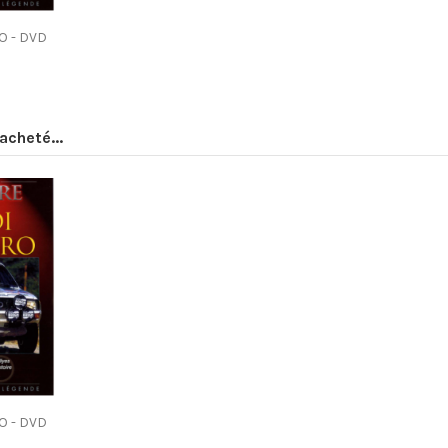
O - DVD
acheté...
O - DVD