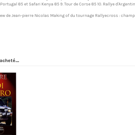
Portugal 85 et Safari Kenya 85 9. Tour de Corse 85 10. Rallye d'Argentine
erview de Jean-pierre Nicolas Making of du tournage Rallyecross : cham
acheté...