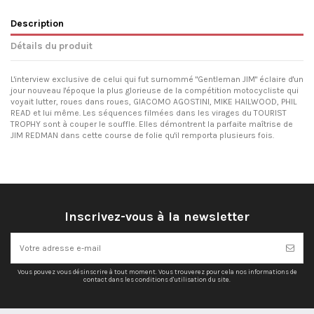
Description
Détails du produit
L'interview exclusive de celui qui fut surnommé "Gentleman JIM" éclaire d'un
jour nouveau l'époque la plus glorieuse de la compétition motocycliste qui
voyait lutter, roues dans roues, GIACOMO AGOSTINI, MIKE HAILWOOD, PHIL
READ et lui même. Les séquences filmées dans les virages du TOURIST
TROPHY sont à couper le souffle. Elles démontrent la parfaite maîtrise de
JIM REDMAN dans cette course de folie qu'il remporta plusieurs fois.
Inscrivez-vous à la newsletter
Vous pouvez vous désinscrire à tout moment. Vous trouverez pour cela nos informations de
contact dans les conditions d'utilisation du site.