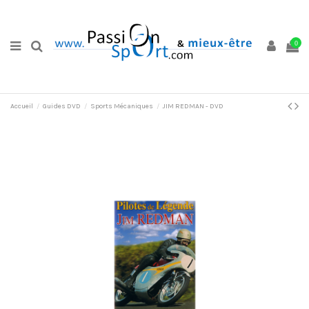
0
Accueil
Guides DVD
Sports Mécaniques
JIM REDMAN - DVD