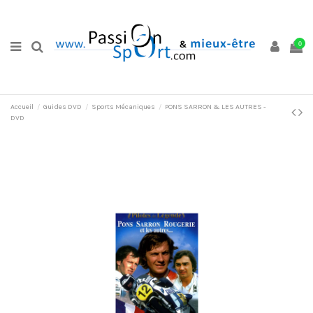
0
Accueil
Guides DVD
Sports Mécaniques
PONS SARRON & LES AUTRES -
DVD