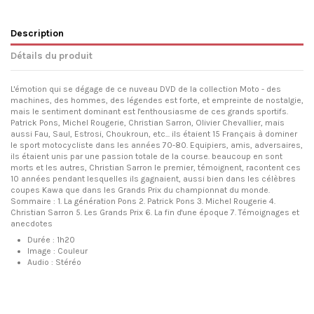
Description
Détails du produit
L'émotion qui se dégage de ce nuveau DVD de la collection Moto - des
machines, des hommes, des légendes est forte, et empreinte de nostalgie,
mais le sentiment dominant est l'enthousiasme de ces grands sportifs.
Patrick Pons, Michel Rougerie, Christian Sarron, Olivier Chevallier, mais
aussi Fau, Saul, Estrosi, Choukroun, etc... ils étaient 15 Français à dominer
le sport motocycliste dans les années 70-80. Equipiers, amis, adversaires,
ils étaient unis par une passion totale de la course. beaucoup en sont
morts et les autres, Christian Sarron le premier, témoignent, racontent ces
10 années pendant lesquelles ils gagnaient, aussi bien dans les célèbres
coupes Kawa que dans les Grands Prix du championnat du monde.
Sommaire : 1. La génération Pons 2. Patrick Pons 3. Michel Rougerie 4.
Christian Sarron 5. Les Grands Prix 6. La fin d'une époque 7. Témoignages et
anecdotes
Durée :
1h20
Image :
Couleur
Audio :
Stéréo