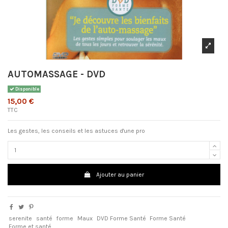
AUTOMASSAGE - DVD
Disponible
15,00 €
TTC
Les gestes, les conseils et les astuces d'une pro
Ajouter au panier
serenite
santé
forme
Maux
DVD Forme Santé
Forme Santé
Forme et santé