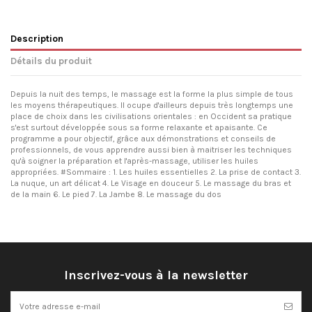
Description
Détails du produit
Depuis la nuit des temps, le massage est la forme la plus simple de tous
les moyens thérapeutiques. Il ocupe d'ailleurs depuis très longtemps une
place de choix dans les civilisations orientales : en Occident sa pratique
s'est surtout développée sous sa forme relaxante et apaisante. Ce
programme a pour objectif, grâce aux démonstrations et conseils de
professionnels, de vous apprendre aussi bien à maitriser les techniques
qu'à soigner la préparation et l'après-massage, utiliser les huiles
appropriées. #Sommaire : 1. Les huiles essentielles 2. La prise de contact 3.
La nuque, un art délicat 4. Le Visage en douceur 5. Le massage du bras et
de la main 6. Le pied 7. La Jambe 8. Le massage du dos
Inscrivez-vous à la newsletter