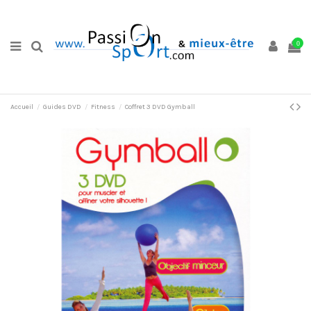
0
Accueil
Guides DVD
Fitness
Coffret 3 DVD Gymball