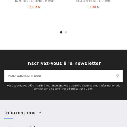
LIA & STRETCHING - 2 DVD
PILATES CERCLE - DVD
15,00 €
10,00 €
Inscrivez-vous à la newsletter
Vous pouvez vous désinscrire à tout moment. Vous trouverez pour cela nos informations de
contact dans les conditions d'utilisation du site.
Informations