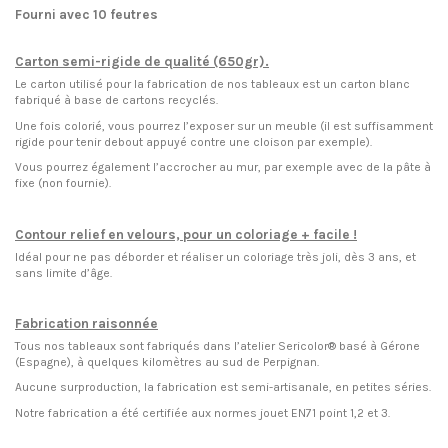
Fourni avec 10 feutres
Carton semi-rigide de qualité (650gr).
Le carton utilisé pour la fabrication de nos tableaux est un carton blanc
fabriqué à base de cartons recyclés.
Une fois colorié, vous pourrez l’exposer sur un meuble (il est suffisamment
rigide pour tenir debout appuyé contre une cloison par exemple).
Vous pourrez également l’accrocher au mur, par exemple avec de la pâte à
fixe (non fournie).
Contour relief en velours, pour un coloriage + facile !
Idéal pour ne pas déborder et réaliser un coloriage très joli, dès 3 ans, et
sans limite d’âge.
Fabrication raisonnée
Tous nos tableaux sont fabriqués dans l’atelier Sericolor® basé à Gérone
(Espagne), à quelques kilomètres au sud de Perpignan.
Aucune surproduction, la fabrication est semi-artisanale, en petites séries.
Notre fabrication a été certifiée aux normes jouet EN71 point 1,2 et 3.