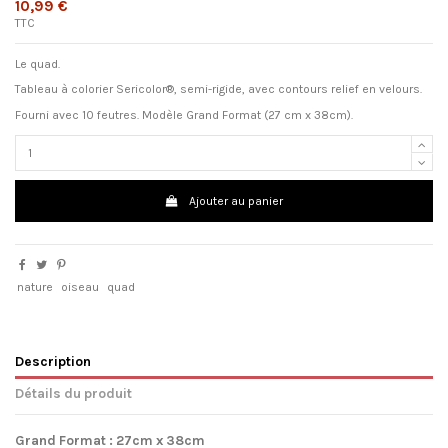
10,99 €
TTC
Le quad.
Tableau à colorier Sericolor®, semi-rigide, avec contours relief en velours.
Fourni avec 10 feutres. Modèle Grand Format (27 cm x 38cm).
Ajouter au panier
nature
oiseau
quad
Description
Détails du produit
Grand Format : 27cm x 38cm